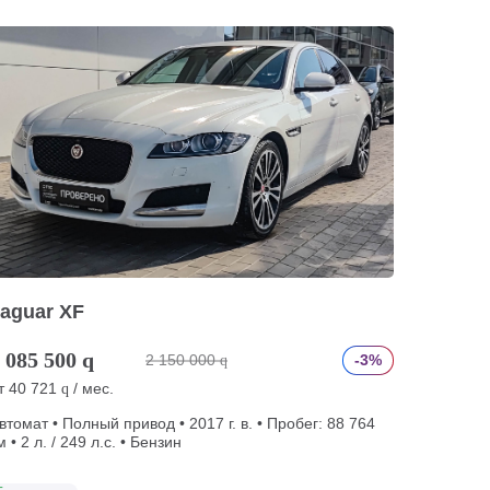
aguar XF
 085 500
q
2 150 000
-3%
q
т
40 721
/ мес.
q
втомат • Полный привод • 2017 г. в. • Пробег: 88 764
м • 2 л. / 249 л.с. • Бензин