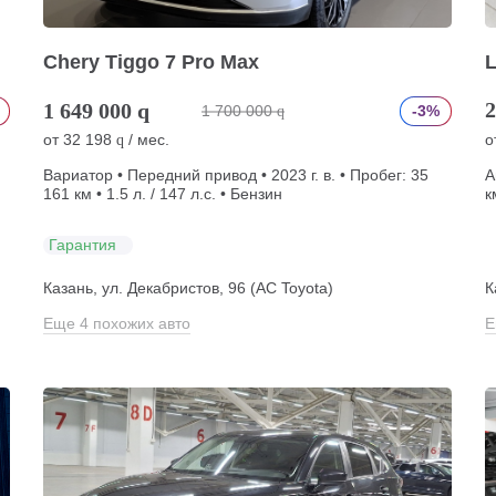
Chery Tiggo 7 Pro Max
2
1 649 000
q
1 700 000
-3%
q
от
32 198
/ мес.
о
q
Вариатор • Передний привод • 2023 г. в. • Пробег: 35
А
161 км • 1.5 л. / 147 л.с. • Бензин
к
Гарантия
Казань, ул. Декабристов, 96 (АС Toyota)
К
Еще 4 похожих авто
Е