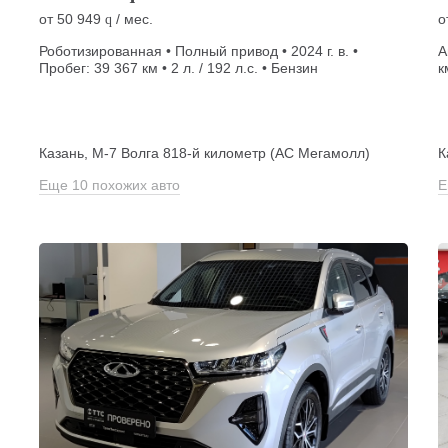
от
50 949
/ мес.
о
q
Роботизированная • Полный привод • 2024 г. в. •
А
Пробег: 39 367 км • 2 л. / 192 л.с. • Бензин
к
Казань, М-7 Волга 818-й километр (АС Мегамолл)
К
Еще 10 похожих авто
Е