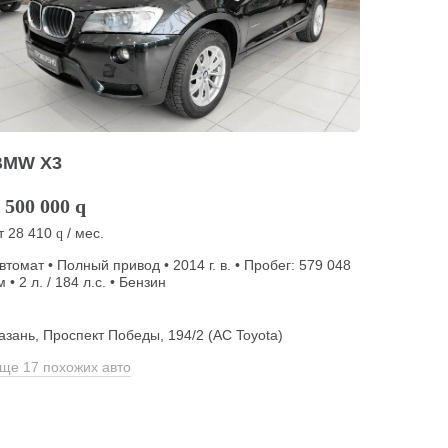
BMW X3
 500 000
q
т
28 410
/ мес.
q
втомат • Полный привод • 2014 г. в. • Пробег: 579 048
м • 2 л. / 184 л.с. • Бензин
азань, Проспект Победы, 194/2 (АС Toyota)
ще 17 похожих авто