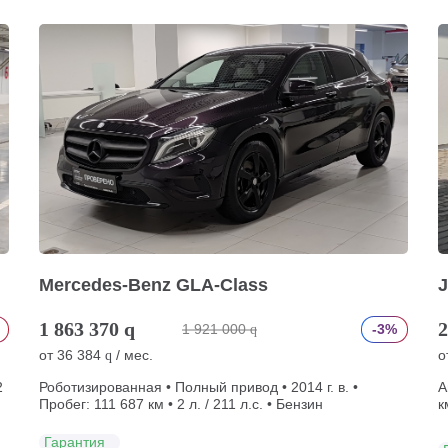
Mercedes-Benz GLA-Class
J
1 863 370
q
2
1 921 000
-3%
q
от
36 384
/ мес.
о
q
2
Роботизированная • Полный привод • 2014 г. в. •
А
Пробег: 111 687 км • 2 л. / 211 л.с. • Бензин
к
Гарантия