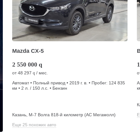
Mazda CX-5
2 550 000
q
1
от
48 297
/ мес.
о
q
Автомат • Полный привод • 2019 г. в. • Пробег: 124 835
А
км • 2 л. / 150 л.с. • Бензин
к
К
Казань, М-7 Волга 818-й километр (АС Мегамолл)
Е
Еще 25 похожих авто