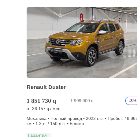
Renault Duster
1 851 730
q
1 909 000
-3%
q
от
36 157
/ мес.
q
Механика • Полный привод • 2022 г. в. • Пробег: 48 86
км • 1.3 л. / 150 л.с. • Бензин
Гарантия