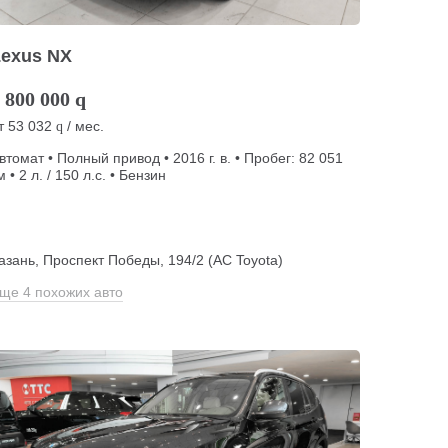
Lexus NX
 800 000
q
т
53 032
/ мес.
q
втомат • Полный привод • 2016 г. в. • Пробег: 82 051
м • 2 л. / 150 л.с. • Бензин
азань, Проспект Победы, 194/2 (АС Toyota)
ще 4 похожих авто