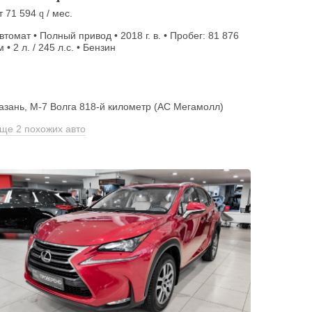
т
71 594
/ мес.
q
втомат • Полный привод • 2018 г. в. • Пробег: 81 876
м • 2 л. / 245 л.с. • Бензин
азань, М-7 Волга 818-й километр (АС Мегамолл)
ще 2 похожих авто