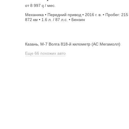
от
8 997
/ мес.
q
Механика • Передний привод • 2016 г. в. • Пробег: 215
872 км • 1.6 л. / 87 л.с. • Бензин
Казань, М-7 Волга 818-й километр (АС Мегамолл)
Еще 66 похожих авто