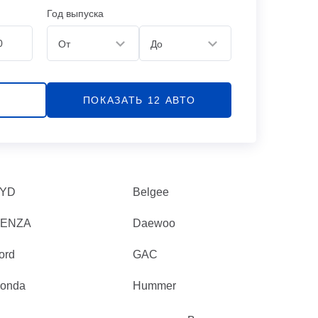
Год выпуска
От
До
ПОКАЗАТЬ
12
АВТО
YD
Belgee
ENZA
Daewoo
ord
GAC
onda
Hummer