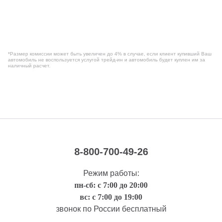
*Размер комиссии может быть увеличен до 4% в случае, если клиент купивший Ваш
автомобиль не воспользуется услугой трейд-ин и автомобиль будет куплен им за
наличный расчет.
8-800-700-49-26
Режим работы:
пн-сб: с 7:00 до 20:00
вс: с 7:00 до 19:00
звонок по России бесплатный