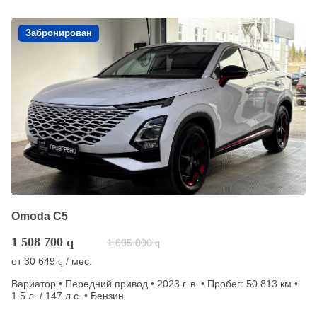
Забронирован
Omoda C5
1 508 700
q
1 605 000
q
от
30 649
/ мес.
q
Вариатор • Передний привод • 2023 г. в. • Пробег: 50 813 км •
1.5 л. / 147 л.с. • Бензин