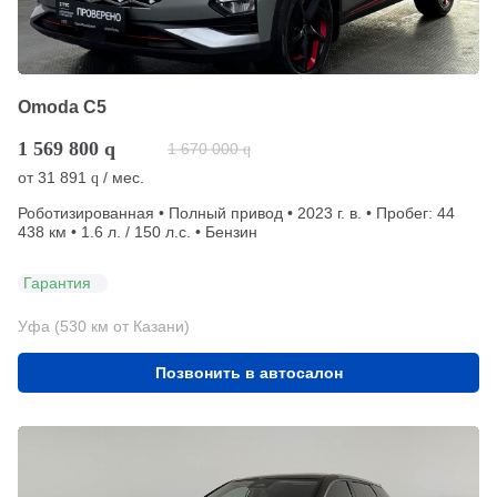
Omoda C5
1 569 800
q
1 670 000
q
от
31 891
/ мес.
q
Роботизированная • Полный привод • 2023 г. в. • Пробег: 44
438 км • 1.6 л. / 150 л.с. • Бензин
Гарантия
Уфа (530 км от Казани)
Позвонить в автосалон