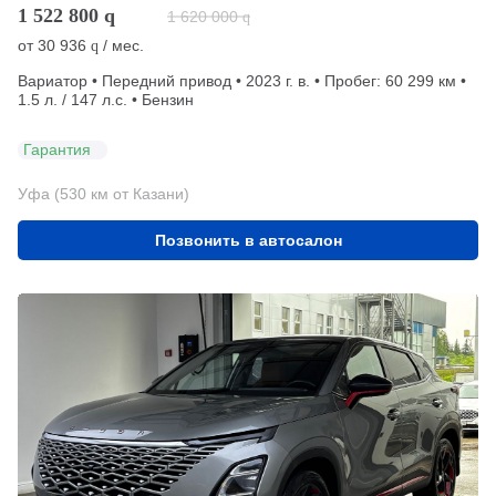
1 522 800
q
1 620 000
q
от
30 936
/ мес.
q
Вариатор • Передний привод • 2023 г. в. • Пробег: 60 299 км •
1.5 л. / 147 л.с. • Бензин
Гарантия
Уфа (530 км от Казани)
Позвонить в автосалон