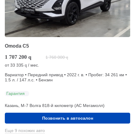
Omoda C5
1 707 200
q
1 760 000
q
от
33 335
/ мес.
q
Вариатор • Передний привод • 2022 г. в. • Пробег: 34 261 км •
1.5 л. / 147 л.с. • Бензин
Гарантия
Казань, М-7 Волга 818-й километр (АС Мегамолл)
Позвонить в автосалон
Еще 9 похожих авто