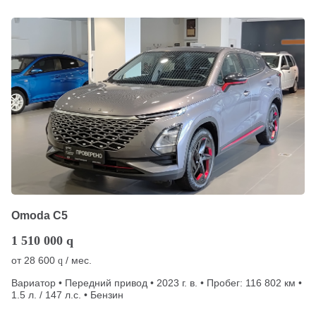
Omoda C5
1 510 000
q
от
28 600
/ мес.
q
Вариатор • Передний привод • 2023 г. в. • Пробег: 116 802 км •
1.5 л. / 147 л.с. • Бензин