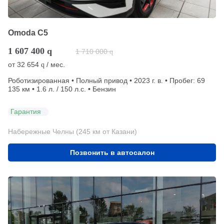
Omoda C5
1 607 400
q
1 710 000
q
от
32 654
/ мес.
q
Роботизированная • Полный привод • 2023 г. в. • Пробег: 69
135 км • 1.6 л. / 150 л.с. • Бензин
Гарантия
Набережные Челны (245 км от Казани)
Позвонить в автосалон