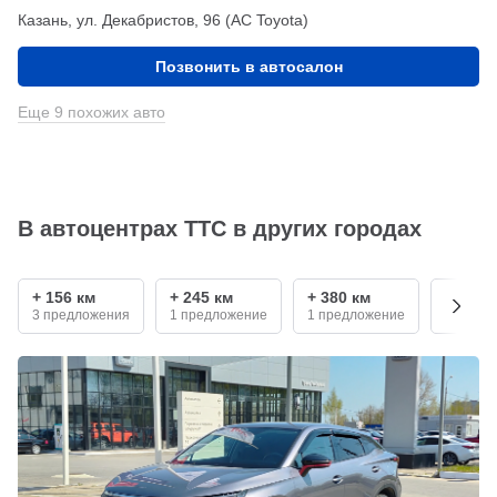
Казань, ул. Декабристов, 96 (АС Toyota)
Позвонить в автосалон
Еще 9 похожих авто
В автоцентрах ТТС в других городах
+ 156 км
+ 245 км
+ 380 км
+ 530 
3 предложения
1 предложение
1 предложение
4 пред