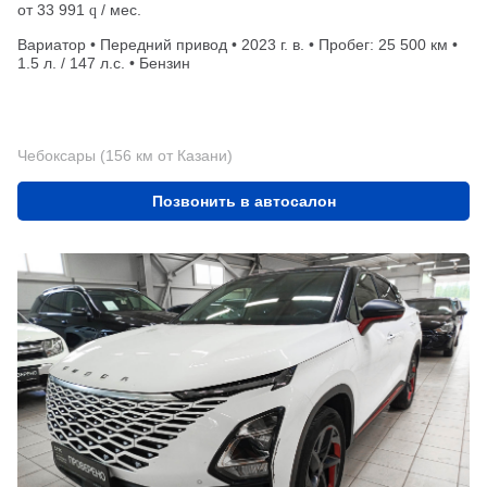
от
33 991
/ мес.
q
Вариатор • Передний привод • 2023 г. в. • Пробег: 25 500 км •
1.5 л. / 147 л.с. • Бензин
Чебоксары (156 км от Казани)
Позвонить в автосалон