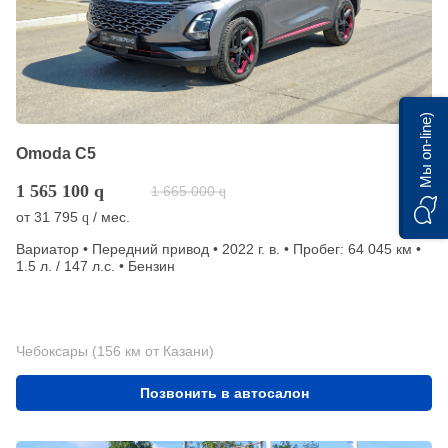
Мы on-line)
Omoda C5
1 565 100
q
1 665 000
q
от
31 795
/ мес.
q
Вариатор • Передний привод • 2022 г. в. • Пробег: 64 045 км •
1.5 л. / 147 л.с. • Бензин
Чебоксары (156 км от Казани)
Позвонить в автосалон