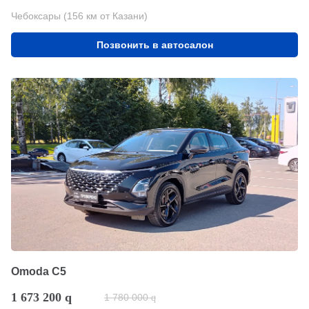
Чебоксары (156 км от Казани)
Позвонить в автосалон
Omoda C5
1 673 200
q
1 780 000
q