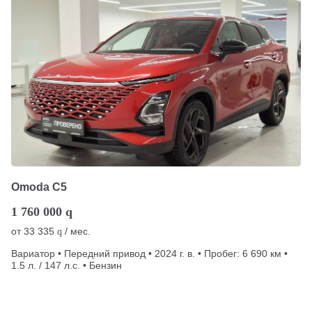
Omoda C5
1 760 000
q
от
33 335
/ мес.
q
Вариатор • Передний привод • 2024 г. в. • Пробег: 6 690 км •
1.5 л. / 147 л.с. • Бензин