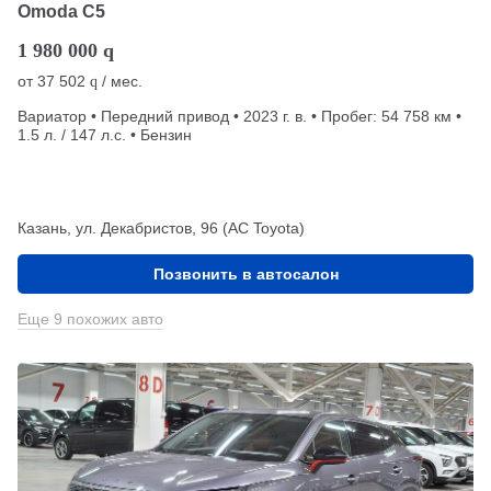
Omoda C5
1 980 000
q
от
37 502
/ мес.
q
Вариатор • Передний привод • 2023 г. в. • Пробег: 54 758 км •
1.5 л. / 147 л.с. • Бензин
Казань, ул. Декабристов, 96 (АС Toyota)
Позвонить в автосалон
Еще 9 похожих авто