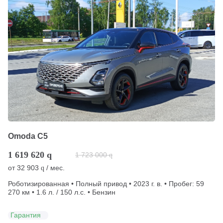
Omoda C5
1 619 620
q
1 723 000
q
от
32 903
/ мес.
q
Роботизированная • Полный привод • 2023 г. в. • Пробег: 59
270 км • 1.6 л. / 150 л.с. • Бензин
Гарантия