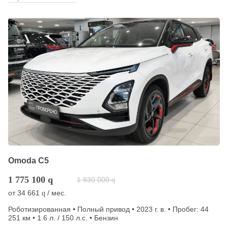
Omoda C5
1 775 100
q
1 830 000
q
от
34 661
/ мес.
q
Роботизированная • Полный привод • 2023 г. в. • Пробег: 44
251 км • 1.6 л. / 150 л.с. • Бензин