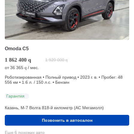
Omoda C5
1 862 400
q
1 920 000
q
от
36 365
/ мес.
q
Роботизированная • Полный привод • 2023 г. в. • Пробег: 48
556 км • 1.6 л. / 150 л.с. • Бензин
Гарантия
Казань, М-7 Волга 818-й километр (АС Мегамолл)
Позвонить в автосалон
Еще 6 похожих авто