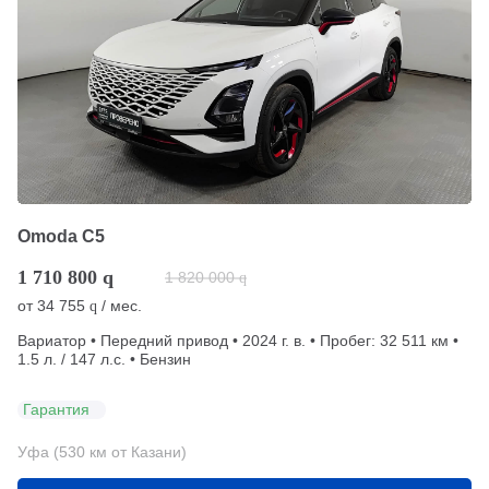
Omoda C5
1 710 800
q
1 820 000
q
от
34 755
/ мес.
q
Вариатор • Передний привод • 2024 г. в. • Пробег: 32 511 км •
1.5 л. / 147 л.с. • Бензин
Гарантия
Уфа (530 км от Казани)