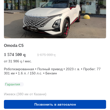
Omoda C5
1 574 500
q
1 675 000
q
от
31 986
/ мес.
q
Роботизированная • Полный привод • 2023 г. в. • Пробег: 77
301 км • 1.6 л. / 150 л.с. • Бензин
Гарантия
Ижевск (380 км от Казани)
Позвонить в автосалон