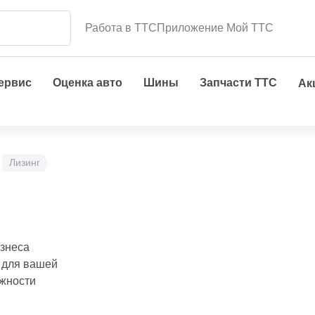
Работа в ТТС
Приложение Мой ТТС
сервис
Оценка авто
Шины
Запчасти ТТС
Ак
Лизинг
изнеса
 для вашей
ожности