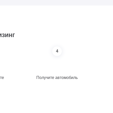
изинг
4
те
Получите автомобиль