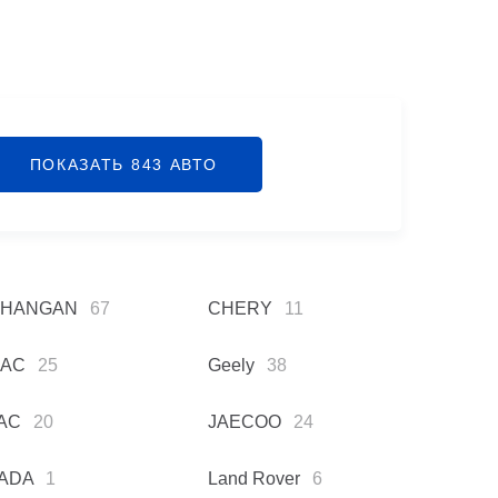
ПОКАЗАТЬ
843
АВТО
HANGAN
67
CHERY
11
AC
25
Geely
38
AC
20
JAECOO
24
ADA
1
Land Rover
6