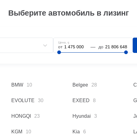
Выберите автомобиль в лизинг
Цена,
q
от
до
BMW
10
Belgee
28
C
EVOLUTE
30
EXEED
8
G
HONGQI
23
Hyundai
3
J
KGM
10
Kia
6
L