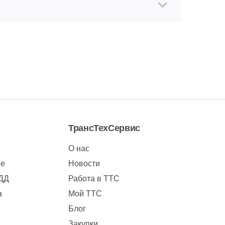
ТрансТехСервис
О нас
ие
Новости
БДД
Работа в ТТС
а
Мой ТТС
Блог
Закупки