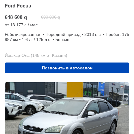
Ford Focus
648 600
q
690 000
q
от
13 177
/ мес.
q
Роботизированная • Передний привод • 2013 г. в. • Пробег: 175
987 км • 1.6 л. / 125 л.с. • Бензин
Йошкар-Ола (145 км от Казани)
Позвонить в автосалон