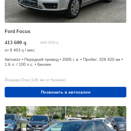
Ford Focus
413 600
q
440 000
q
от
8 403
/ мес.
q
Автомат • Передний привод • 2005 г. в. • Пробег: 328 420 км •
1.6 л. / 100 л.с. • Бензин
Йошкар-Ола (145 км от Казани)
Позвонить в автосалон