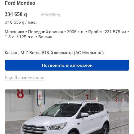
Ford Mondeo
334 650
q
345 000
q
от
6 535
/ мес.
q
Механика • Передний привод • 2006 г. в. • Пробег: 231 575 км •
1.8 л. / 125 л.с. • Бензин
Казань, М-7 Волга 818-й километр (АС Мегамолл)
Позвонить в автосалон
Еще 3 похожих авто