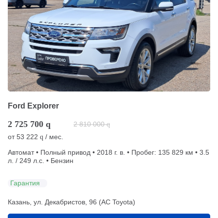
Ford Explorer
2 725 700
q
2 810 000
q
от
53 222
/ мес.
q
Автомат • Полный привод • 2018 г. в. • Пробег: 135 829 км • 3.5
л. / 249 л.с. • Бензин
Гарантия
Казань, ул. Декабристов, 96 (АС Toyota)