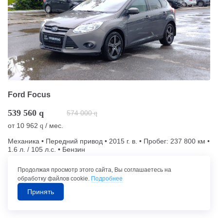
Ford Focus
539 560
q
574 000
q
от
10 962
/ мес.
q
Механика • Передний привод • 2015 г. в. • Пробег: 237 800 км •
1.6 л. / 105 л.с. • Бензин
Продолжая просмотр этого сайта, Вы соглашаетесь на
Чебоксары (156 км от Казани)
обработку файлов cookie.
Подробнее
Принять
Позвонить в автосалон