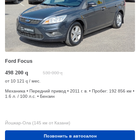
Ford Focus
498 200
q
530 000
q
от
10 121
/ мес.
q
Механика • Передний привод • 2011 г. в. • Пробег: 192 856 км •
1.6 л. / 100 л.с. • Бензин
Йошкар-Ола (145 км от Казани)
Позвонить в автосалон