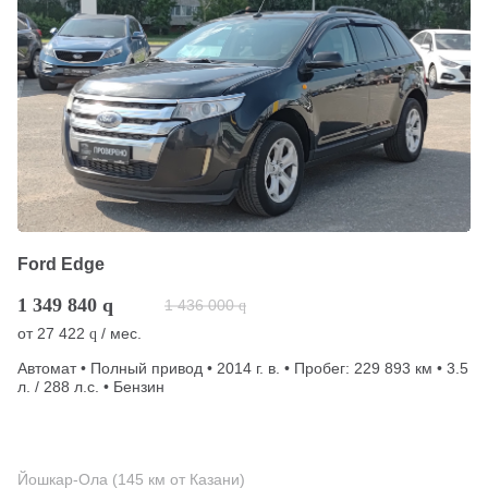
Ford Edge
1 349 840
q
1 436 000
q
от
27 422
/ мес.
q
Автомат • Полный привод • 2014 г. в. • Пробег: 229 893 км • 3.5
л. / 288 л.с. • Бензин
Йошкар-Ола (145 км от Казани)