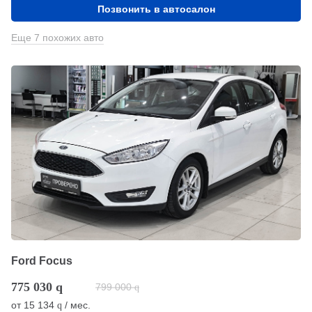
Позвонить в автосалон
Еще 7 похожих авто
Ford Focus
775 030
q
799 000
q
от
15 134
/ мес.
q