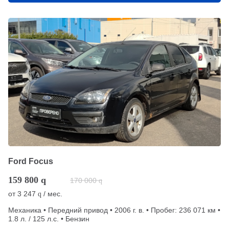
Ford Focus
159 800
q
170 000
q
от
3 247
/ мес.
q
Механика • Передний привод • 2006 г. в. • Пробег: 236 071 км •
1.8 л. / 125 л.с. • Бензин