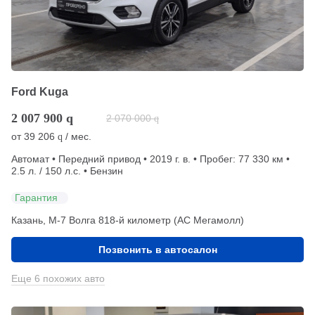
Ford Kuga
2 007 900
q
2 070 000
q
от
39 206
/ мес.
q
Автомат • Передний привод • 2019 г. в. • Пробег: 77 330 км •
2.5 л. / 150 л.с. • Бензин
Гарантия
Казань, М-7 Волга 818-й километр (АС Мегамолл)
Позвонить в автосалон
Еще 6 похожих авто