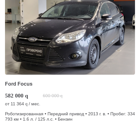
Ford Focus
582 000
q
600 000
q
от
11 364
/ мес.
q
Роботизированная • Передний привод • 2013 г. в. • Пробег: 334
793 км • 1.6 л. / 125 л.с. • Бензин