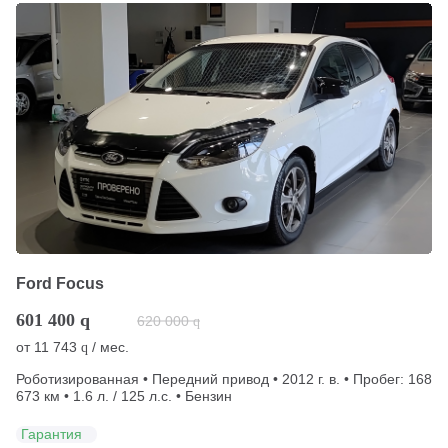
Ford Focus
601 400
q
620 000
q
от
11 743
/ мес.
q
Роботизированная • Передний привод • 2012 г. в. • Пробег: 168
673 км • 1.6 л. / 125 л.с. • Бензин
Гарантия