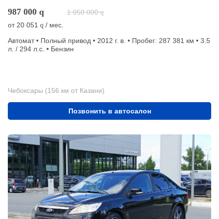
987 000
q
1 050 000
q
от
20 051
/ мес.
q
Автомат • Полный привод • 2012 г. в. • Пробег: 287 381 км • 3.5
л. / 294 л.с. • Бензин
Чебоксары (156 км от Казани)
Позвонить в автосалон