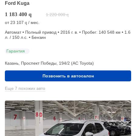
Ford Kuga
1 183 400
q
1 220 000
q
от
23 107
/ мес.
q
Автомат • Полный привод • 2016 г. в. • Пробег: 140 548 км • 1.6
л. / 150 л.с. • Бензин
Гарантия
Казань, Проспект Победы, 194/2 (АС Toyota)
Позвонить в автосалон
Еще 7 похожих авто