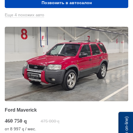
Позвонить в автосалон
Еще 4 похожих авто
Ford Maverick
Мы on-line)
460 750
q
475 000
q
от
8 997
/ мес.
q