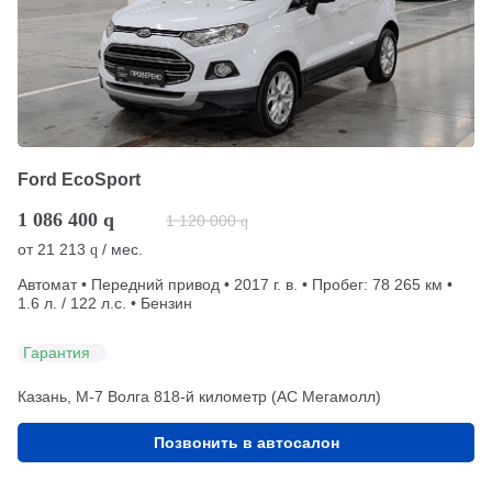
Ford EcoSport
1 086 400
q
1 120 000
q
от
21 213
/ мес.
q
Автомат • Передний привод • 2017 г. в. • Пробег: 78 265 км •
1.6 л. / 122 л.с. • Бензин
Гарантия
Казань, М-7 Волга 818-й километр (АС Мегамолл)
Позвонить в автосалон