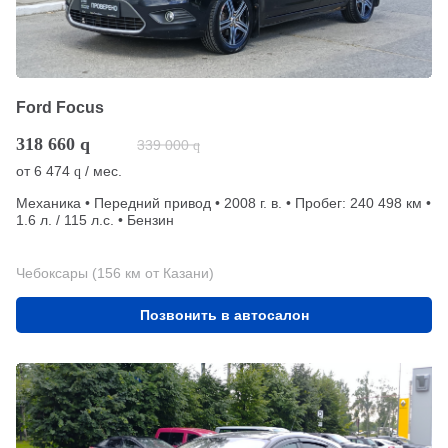
Ford Focus
318 660
q
339 000
q
от
6 474
/ мес.
q
Механика • Передний привод • 2008 г. в. • Пробег: 240 498 км •
1.6 л. / 115 л.с. • Бензин
Чебоксары (156 км от Казани)
Позвонить в автосалон