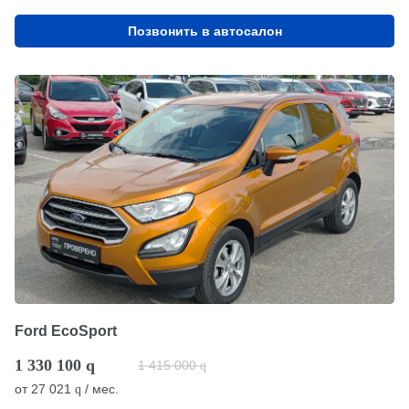
Позвонить в автосалон
Ford EcoSport
1 330 100
q
1 415 000
q
от
27 021
/ мес.
q