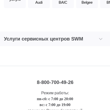
Audi
BAIC
Belgee
B
Услуги сервисных центров SWM
8-800-700-49-26
Режим работы:
пн-сб: с 7:00 до 20:00
вс: с 7:00 до 19:00