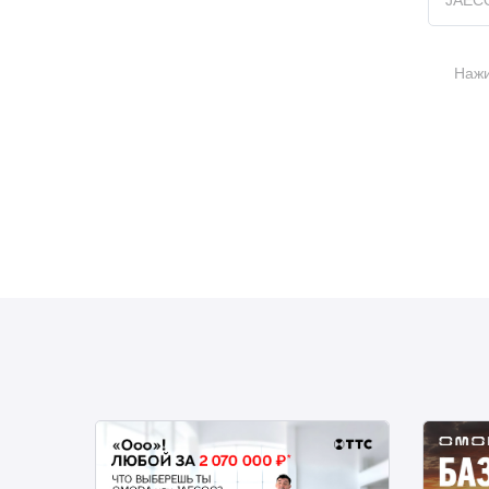
JAEC
Нажи