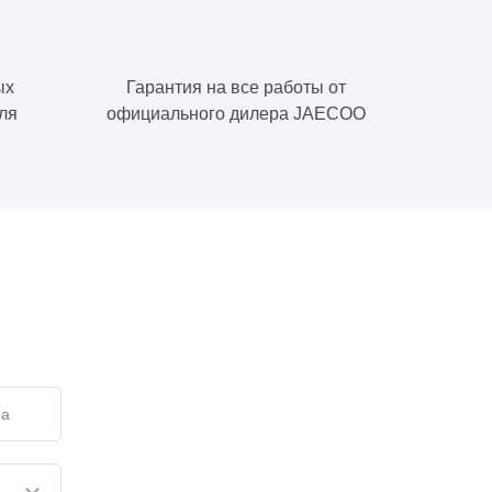
ых
Гарантия на все работы от
ля
официального дилера JAECOO
е