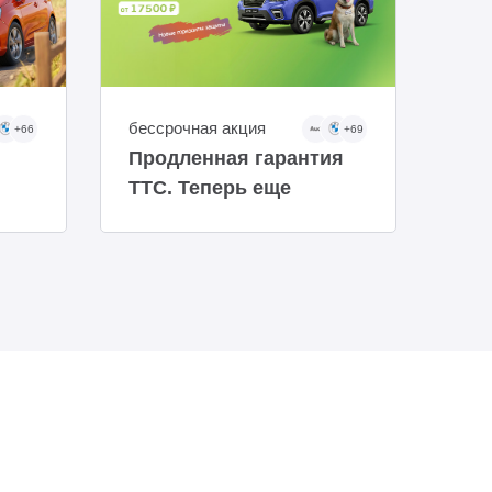
бессрочная акция
бес
+66
+69
Продленная гарантия
Уст
ТТС. Теперь еще
авт
доступнее
руб