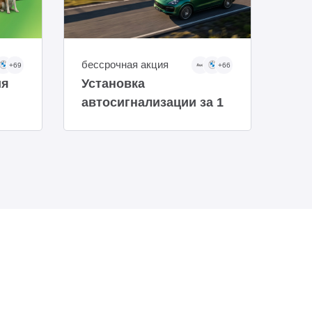
бессрочная акция
бес
+69
+66
ия
Установка
По
автосигнализации за 1
авт
рубль!
на