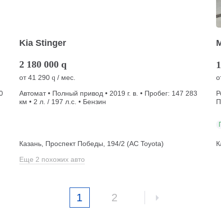
Kia Stinger
M
2 180 000
q
1
от
41 290
/ мес.
о
q
0
Автомат • Полный привод • 2019 г. в. • Пробег: 147 283
Р
км • 2 л. / 197 л.с. • Бензин
П
Казань, Проспект Победы, 194/2 (АС Toyota)
К
Еще 2 похожих авто
1
2