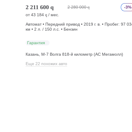
2 211 600
q
2 280 000
-3%
q
от
43 184
/ мес.
q
Автомат • Передний привод • 2019 г. в. • Пробег: 97 03
км • 2 л. / 150 л.с. • Бензин
Гарантия
Казань, М-7 Волга 818-й километр (АС Мегамолл)
Еще 22 похожих авто