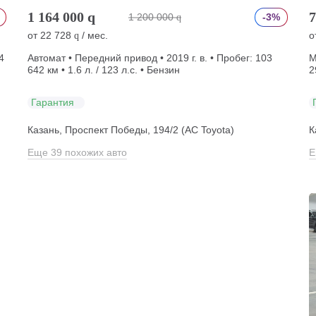
1 164 000
q
7
1 200 000
-3%
q
от
22 728
/ мес.
о
q
4
Автомат • Передний привод • 2019 г. в. • Пробег: 103
М
642 км • 1.6 л. / 123 л.с. • Бензин
2
Гарантия
Казань, Проспект Победы, 194/2 (АС Toyota)
К
Еще 39 похожих авто
Е