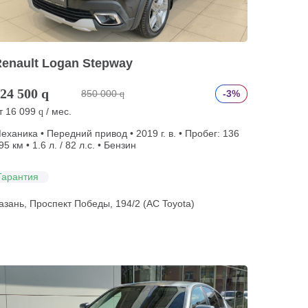
enault Logan Stepway
24 500
q
850 000
-3%
q
т
16 099
/ мес.
q
еханика • Передний привод • 2019 г. в. • Пробег: 136
95 км • 1.6 л. / 82 л.с. • Бензин
Гарантия
азань, Проспект Победы, 194/2 (АС Toyota)