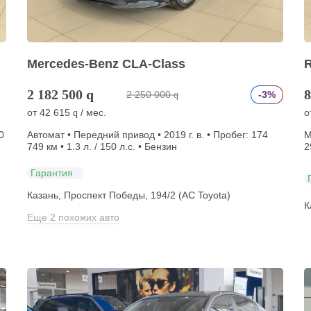
Mercedes-Benz CLA-Class
R
2 182 500
q
8
2 250 000
-3%
q
от
42 615
/ мес.
о
q
0
Автомат • Передний привод • 2019 г. в. • Пробег: 174
М
749 км • 1.3 л. / 150 л.с. • Бензин
2
Гарантия
Казань, Проспект Победы, 194/2 (АС Toyota)
К
Еще 2 похожих авто