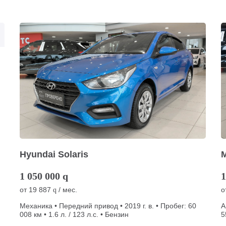
Hyundai Solaris
1 050 000
q
1
от
19 887
/ мес.
о
q
Механика • Передний привод • 2019 г. в. • Пробег: 60
А
008 км • 1.6 л. / 123 л.с. • Бензин
5