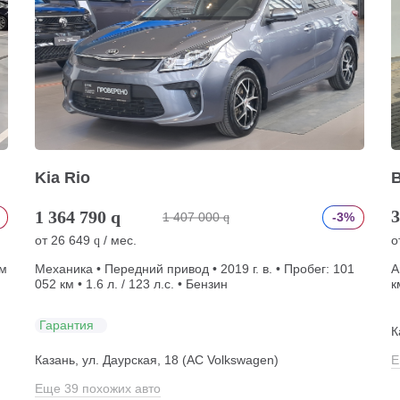
Kia Rio
3
1 364 790
q
1 407 000
-3%
q
от
26 649
/ мес.
о
q
км
Механика • Передний привод • 2019 г. в. • Пробег: 101
А
052 км • 1.6 л. / 123 л.с. • Бензин
к
Гарантия
К
Казань, ул. Даурская, 18 (АС Volkswagen)
Е
Еще 39 похожих авто