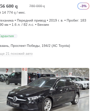
56 600
q
780 000
-3%
q
т
14 774
/ мес.
q
еханика • Передний привод • 2019 г. в. • Пробег: 183
90 км • 1.6 л. / 82 л.с. • Бензин
Гарантия
азань, Проспект Победы, 194/2 (АС Toyota)
ще 21 похожий авто