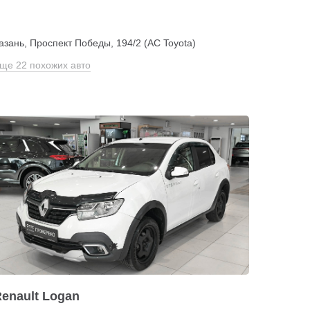
азань, Проспект Победы, 194/2 (АС Toyota)
ще 22 похожих авто
enault Logan