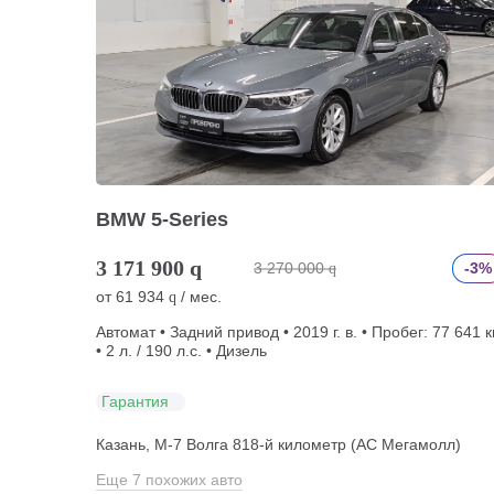
BMW 5-Series
3 171 900
q
3 270 000
-3%
q
от
61 934
/ мес.
q
Автомат • Задний привод • 2019 г. в. • Пробег: 77 641 
• 2 л. / 190 л.с. • Дизель
Гарантия
Казань, М-7 Волга 818-й километр (АС Мегамолл)
Еще 7 похожих авто