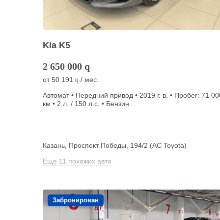
Kia K5
2 650 000
q
от
50 191
/ мес.
q
Автомат • Передний привод • 2019 г. в. • Пробег: 71 00
км • 2 л. / 150 л.с. • Бензин
Казань, Проспект Победы, 194/2 (АС Toyota)
Еще 11 похожих авто
Забронирован