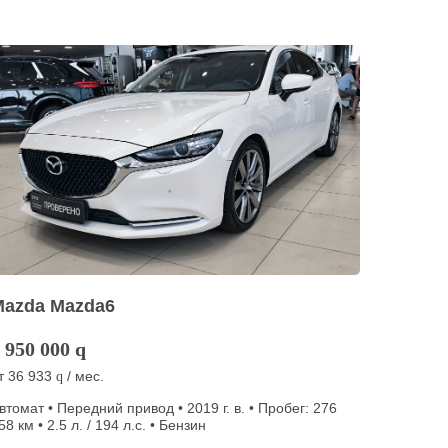
Mazda Mazda6
 950 000
q
т
36 933
/ мес.
q
втомат • Передний привод • 2019 г. в. • Пробег: 276
58 км • 2.5 л. / 194 л.с. • Бензин