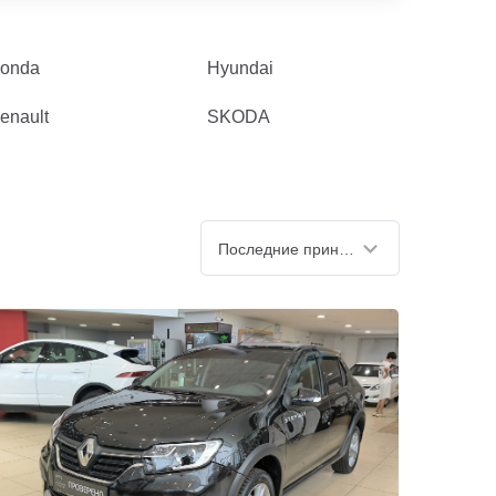
onda
Hyundai
enault
SKODA
Последние принятые