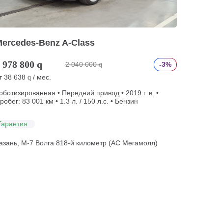
ercedes-Benz A-Class
 978 800
q
2 040 000
-3%
q
т
38 638
/ мес.
q
оботизированная • Передний привод • 2019 г. в. •
робег: 83 001 км • 1.3 л. / 150 л.с. • Бензин
Гарантия
азань, М-7 Волга 818-й километр (АС Мегамолл)