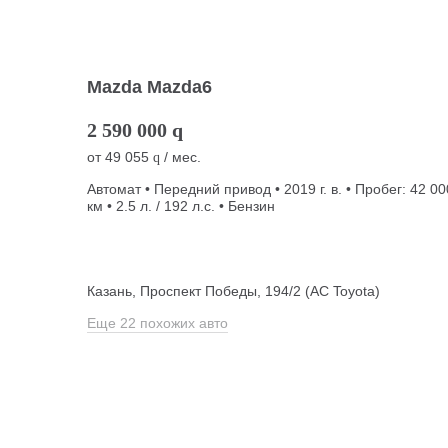
Mazda Mazda6
2 590 000
q
от
49 055
/ мес.
q
Автомат • Передний привод • 2019 г. в. • Пробег: 42 00
км • 2.5 л. / 192 л.с. • Бензин
Казань, Проспект Победы, 194/2 (АС Toyota)
Еще 22 похожих авто