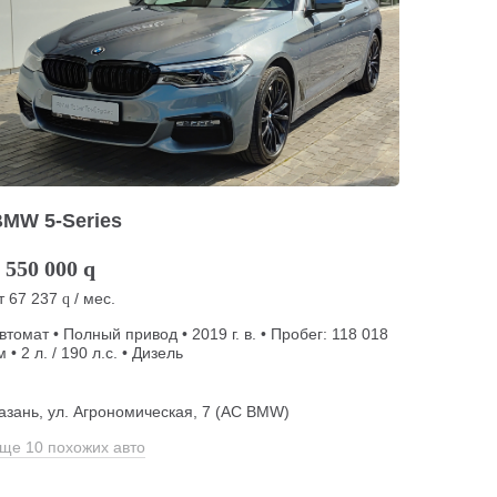
BMW 5-Series
 550 000
q
т
67 237
/ мес.
q
втомат • Полный привод • 2019 г. в. • Пробег: 118 018
м • 2 л. / 190 л.с. • Дизель
азань, ул. Агрономическая, 7 (АС BMW)
ще 10 похожих авто