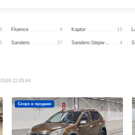
9
Fluence
4
Kaptur
15
L
5
Sandero
37
Sandero Stepway
4
S
2026 11:05:44
Скоро в продаже