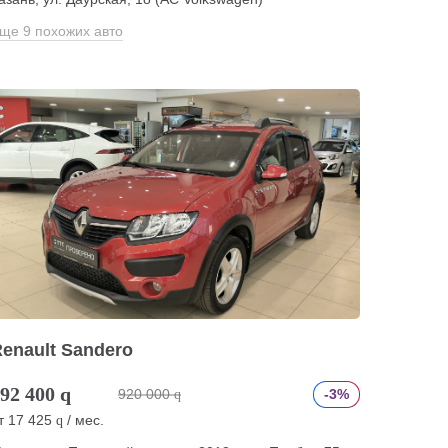
ще 9 похожих авто
enault Sandero
92 400
q
920 000
-3%
q
т
17 425
/ мес.
q