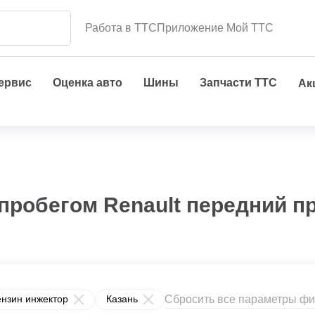
Работа в ТТС
Приложение Мой ТТС
сервис
Оценка авто
Шины
Запчасти ТТС
Ак
 пробегом Renault передний п
Сбросить все параметры фи
нзин инжектор
Казань