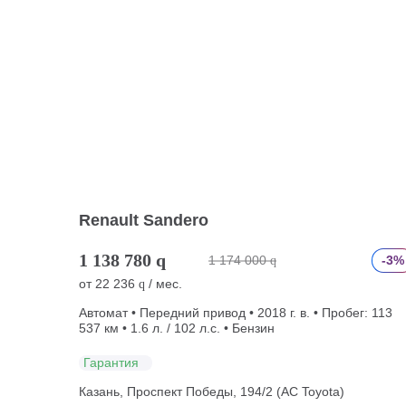
Renault Sandero
1 138 780
q
1 174 000
-3%
q
от
22 236
/ мес.
q
Автомат • Передний привод • 2018 г. в. • Пробег: 113
537 км • 1.6 л. / 102 л.с. • Бензин
Гарантия
Казань, Проспект Победы, 194/2 (АС Toyota)