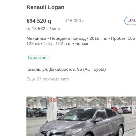
Renault Logan
694 520
q
716 000
-3%
q
от
13 562
/ мес.
q
Механика • Передний привод • 2015 г. в. • Пробег: 105
122 км • 1.6 л. / 82 л.с. • Бензин
Гарантия
Казань, ул. Декабристов, 96 (АС Toyota)
Еще 23 похожих авто