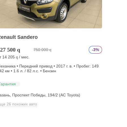
enault Sandero
27 500
q
750 000
-3%
q
т
14 205
/ мес.
q
еханика • Передний привод • 2017 г. в. • Пробег: 149
42 км • 1.6 л. / 82 л.с. • Бензин
Гарантия
азань, Проспект Победы, 194/2 (АС Toyota)
ще 26 похожих авто