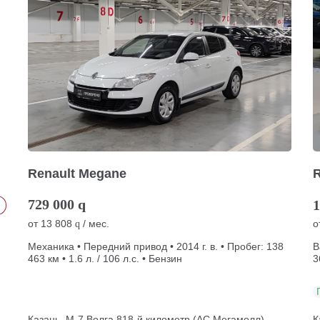
Renault Megane
R
729 000
q
1
от
13 808
/ мес.
о
q
Механика • Передний привод • 2014 г. в. • Пробег: 138
В
463 км • 1.6 л. / 106 л.с. • Бензин
3
Казань, М-7 Волга 818-й километр (АС Мегамолл)
К