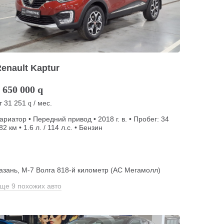
enault Kaptur
 650 000
q
т
31 251
/ мес.
q
ариатор • Передний привод • 2018 г. в. • Пробег: 34
82 км • 1.6 л. / 114 л.с. • Бензин
азань, М-7 Волга 818-й километр (АС Мегамолл)
ще 9 похожих авто