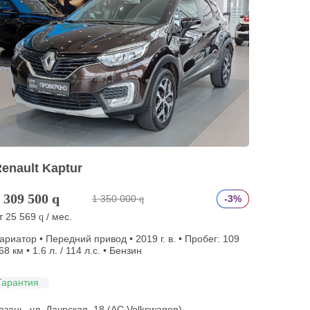
enault Kaptur
 309 500
q
1 350 000
-3%
q
т
25 569
/ мес.
q
ариатор • Передний привод • 2019 г. в. • Пробег: 109
68 км • 1.6 л. / 114 л.с. • Бензин
Гарантия
азань, ул. Даурская, 18 (АС Volkswagen)