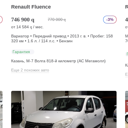
Renault Fluence
R
746 900
q
4
770 000
-3%
q
от
14 584
/ мес.
о
q
Вариатор • Передний привод • 2013 г. в. • Пробег: 158
М
320 км • 1.6 л. / 114 л.с. • Бензин
7
Гарантия
Казань, М-7 Волга 818-й километр (АС Мегамолл)
К
Еще 2 похожих авто
Е