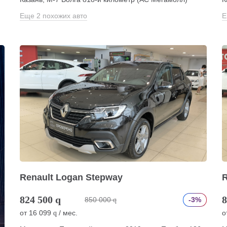
Еще 2 похожих авто
Е
Renault Logan Stepway
R
824 500
q
8
850 000
-3%
q
от
16 099
/ мес.
о
q