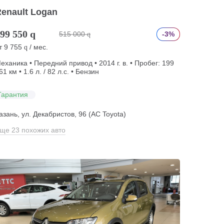
enault Logan
99 550
q
515 000
-3%
q
т
9 755
/ мес.
q
еханика • Передний привод • 2014 г. в. • Пробег: 199
61 км • 1.6 л. / 82 л.с. • Бензин
Гарантия
азань, ул. Декабристов, 96 (АС Toyota)
ще 23 похожих авто