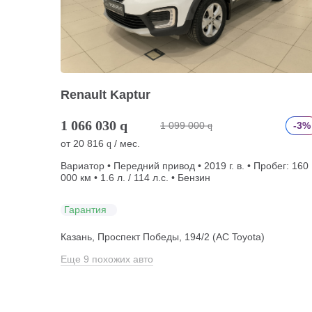
Renault Kaptur
1 066 030
q
1 099 000
-3%
q
от
20 816
/ мес.
q
Вариатор • Передний привод • 2019 г. в. • Пробег: 160
000 км • 1.6 л. / 114 л.с. • Бензин
Гарантия
Казань, Проспект Победы, 194/2 (АС Toyota)
Еще 9 похожих авто