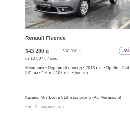
Renault Fluence
543 200
q
560 000
-3%
q
от
10 607
/ мес.
q
Механика • Передний привод • 2013 г. в. • Пробег: 244
231 км • 1.6 л. / 106 л.с. • Бензин
Казань, М-7 Волга 818-й километр (АС Мегамолл)
Еще 2 похожих авто