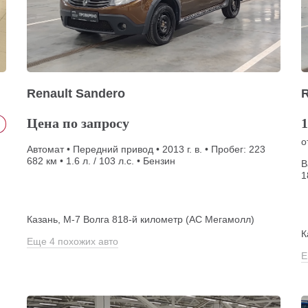
Renault Sandero
R
Цена по запросу
1
о
Автомат • Передний привод • 2013 г. в. • Пробег: 223
682 км • 1.6 л. / 103 л.с. • Бензин
В
1
Казань, М-7 Волга 818-й километр (АС Мегамолл)
К
Еще 4 похожих авто
Е