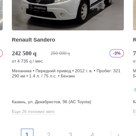
Renault Sandero
R
242 500
q
7
250 000
-3%
q
от
4 735
/ мес.
о
q
Механика • Передний привод • 2012 г. в. • Пробег: 321
М
290 км • 1.4 л. / 75 л.с. • Бензин
5
Казань, ул. Декабристов, 96 (АС Toyota)
К
Еще 26 похожих авто
Е
1
2
3
4