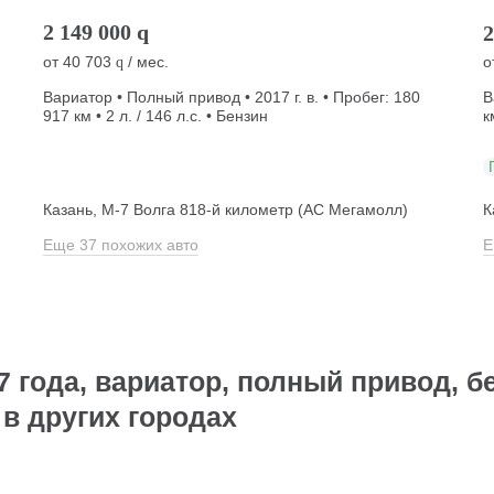
2 149 000
q
2
от
40 703
/ мес.
о
q
Вариатор • Полный привод • 2017 г. в. • Пробег: 180
В
917 км • 2 л. / 146 л.с. • Бензин
к
Казань, М-7 Волга 818-й километр (АС Мегамолл)
К
Еще 37 похожих авто
Е
7 года, вариатор, полный привод, б
 в других городах