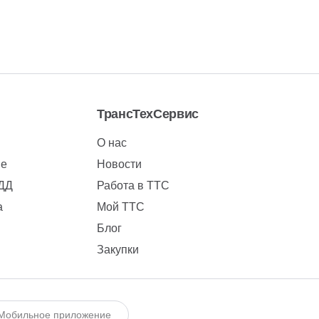
ТрансТехСервис
О нас
ие
Новости
БДД
Работа в ТТС
а
Мой ТТС
Блог
Закупки
Мобильное приложение