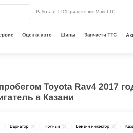
Работа в ТТС
Приложение Мой ТТС
сервис
Оценка авто
Шины
Запчасти ТТС
Ак
пробегом Toyota Rav4 2017 го
игатель в Казани
Вариатор
Полный
Бензин инжектор
Каз