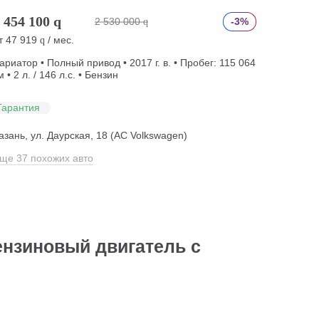
 454 100
q
2 530 000
-3%
q
т
47 919
/ мес.
q
ариатор • Полный привод • 2017 г. в. • Пробег: 115 064
м • 2 л. / 146 л.с. • Бензин
Гарантия
азань, ул. Даурская, 18 (АС Volkswagen)
ще 37 похожих авто
ензиновый двигатель с