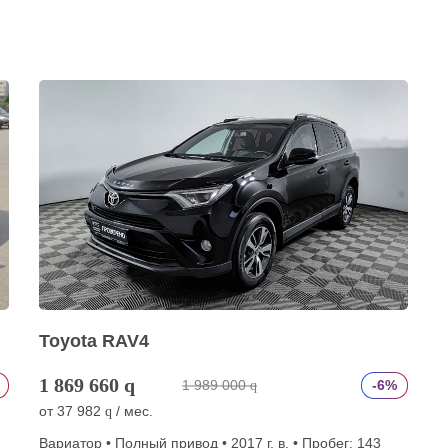
Toyota RAV4
1 869 660
q
1 989 000
-6%
q
от
37 982
/ мес.
q
Вариатор • Полный привод • 2017 г. в. • Пробег: 143