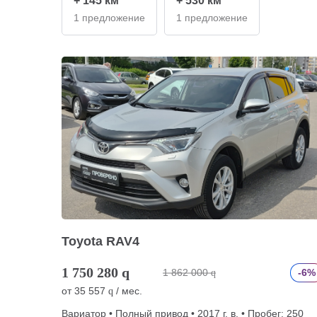
+ 145 км
+ 530 км
1 предложение
1 предложение
Toyota RAV4
1 750 280
q
1 862 000
-6%
q
от
35 557
/ мес.
q
Вариатор • Полный привод • 2017 г. в. • Пробег: 250