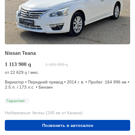
Nissan Teana
1 113 900
q
1 185 000
q
от
22 629
/ мес.
q
Вариатор • Передний привод • 2014 г. в. • Пробег: 164 996 км •
2.5 л. / 173 л.с. • Бензин
Гарантия
Набережные Челны (245 км от Казани)
Позвонить в автосалон