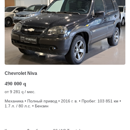
Chevrolet Niva
490 000
q
от
9 281
/ мес.
q
Механика • Полный привод • 2016 г. в. • Пробег: 103 851 км •
1.7 л. / 80 л.с. • Бензин