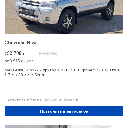
Chevrolet Niva
192 700
q
205 000
q
от
3 915
/ мес.
q
Механика • Полный привод • 2005 г. в. • Пробег: 223 340 км •
1.7 л. / 80 л.с. • Бензин
Набережные Челны (245 км от Казани)
Позвонить в автосалон