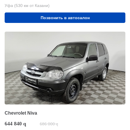
Уфа (530 км от Казани)
Позвонить в автосалон
Chevrolet Niva
644 840
q
686 000
q