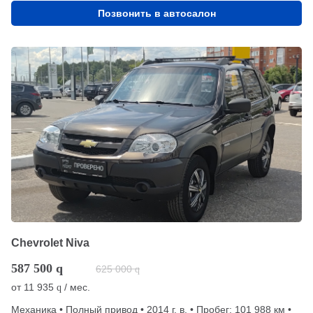
Позвонить в автосалон
Chevrolet Niva
587 500
q
625 000
q
от
11 935
/ мес.
q
Механика • Полный привод • 2014 г. в. • Пробег: 101 988 км •