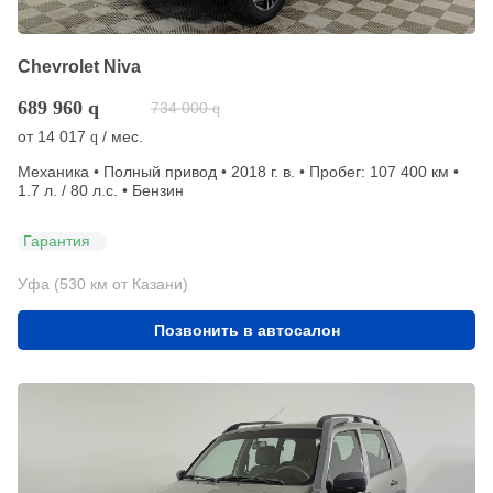
Chevrolet Niva
689 960
q
734 000
q
от
14 017
/ мес.
q
Механика • Полный привод • 2018 г. в. • Пробег: 107 400 км •
1.7 л. / 80 л.с. • Бензин
Гарантия
Уфа (530 км от Казани)
Позвонить в автосалон