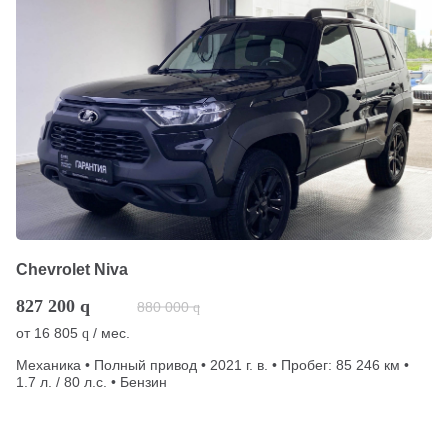
Chevrolet Niva
827 200
q
880 000
q
от
16 805
/ мес.
q
Механика • Полный привод • 2021 г. в. • Пробег: 85 246 км •
1.7 л. / 80 л.с. • Бензин