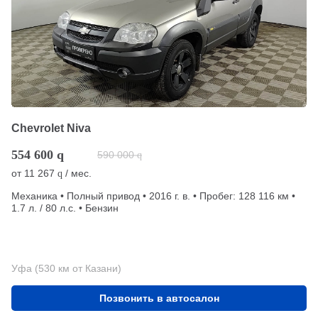
Chevrolet Niva
554 600
q
590 000
q
от
11 267
/ мес.
q
Механика • Полный привод • 2016 г. в. • Пробег: 128 116 км •
1.7 л. / 80 л.с. • Бензин
Уфа (530 км от Казани)
Позвонить в автосалон