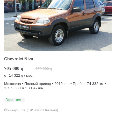
Chevrolet Niva
705 000
q
750 000
q
от
14 322
/ мес.
q
Механика • Полный привод • 2019 г. в. • Пробег: 74 332 км •
1.7 л. / 80 л.с. • Бензин
Гарантия
Йошкар-Ола (145 км от Казани)