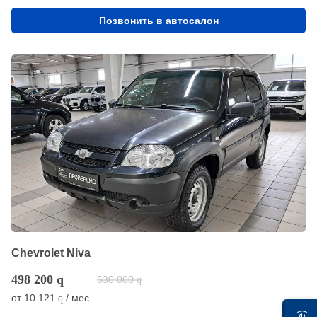
Позвонить в автосалон
Chevrolet Niva
498 200
q
530 000
q
от
10 121
/ мес.
q