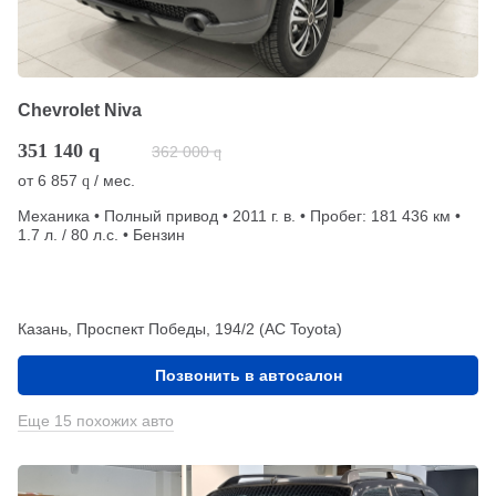
Chevrolet Niva
351 140
q
362 000
q
от
6 857
/ мес.
q
Механика • Полный привод • 2011 г. в. • Пробег: 181 436 км •
1.7 л. / 80 л.с. • Бензин
Казань, Проспект Победы, 194/2 (АС Toyota)
Позвонить в автосалон
Еще 15 похожих авто