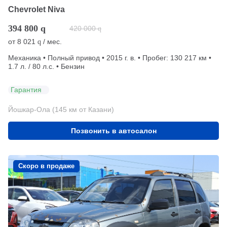
Chevrolet Niva
394 800
q
420 000
q
от
8 021
/ мес.
q
Механика • Полный привод • 2015 г. в. • Пробег: 130 217 км •
1.7 л. / 80 л.с. • Бензин
Гарантия
Йошкар-Ола (145 км от Казани)
Позвонить в автосалон
Скоро в продаже