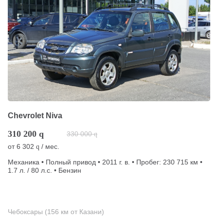
Chevrolet Niva
310 200
q
330 000
q
от
6 302
/ мес.
q
Механика • Полный привод • 2011 г. в. • Пробег: 230 715 км •
1.7 л. / 80 л.с. • Бензин
Чебоксары (156 км от Казани)