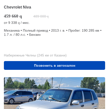
Chevrolet Niva
459 660
q
489 000
q
от
9 338
/ мес.
q
Механика • Полный привод • 2013 г. в. • Пробег: 190 285 км •
1.7 л. / 80 л.с. • Бензин
Набережные Челны (245 км от Казани)
Позвонить в автосалон