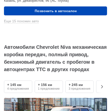
Казань, ул. Декабристов, 96 (АС Toyota)
Позвонить в автосалон
Еще 15 похожих авто
Автомобили Chevrolet Niva механическая
коробка передач, полный привод,
бензиновый двигатель с пробегом в
автоцентрах ТТС в других городах
+ 145 км
+ 156 км
+ 245 км
+ 530 
4 предложения
1 предложение
3 предложения
6 пред