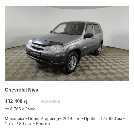
Chevrolet Niva
432 400
q
460 000
q
от
8 785
/ мес.
q
Механика • Полный привод • 2014 г. в. • Пробег: 177 620 км •
1.7 л. / 80 л.с. • Бензин