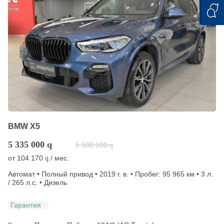
BMW X5
5 335 000
q
5 500 000
q
от
104 170
/ мес.
q
Автомат • Полный привод • 2019 г. в. • Пробег: 95 965 км • 3 л.
/ 265 л.с. • Дизель
Гарантия