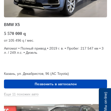
BMW X5
5 570 000
q
от
105 496
/ мес.
q
Автомат • Полный привод • 2019 г. в. • Пробег: 217 547 км • 3
л. / 249 л.с. • Дизель
Казань, ул. Декабристов, 96 (АС Toyota)
Позвонить в автосалон
Мы on-line)
Еще 11 похожих авто