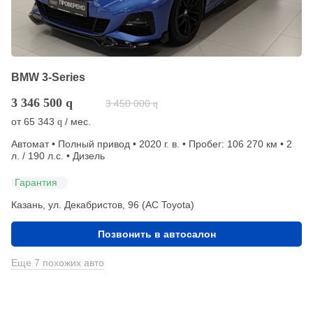
BMW 3-Series
3 346 500
q
3 450 000
q
от
65 343
/ мес.
q
Автомат • Полный привод • 2020 г. в. • Пробег: 106 270 км • 2
л. / 190 л.с. • Дизель
Гарантия
Казань, ул. Декабристов, 96 (АС Toyota)
Позвонить в автосалон
Еще 7 похожих авто