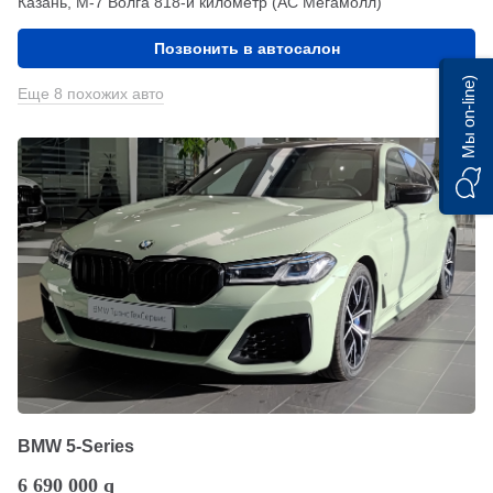
Казань, М-7 Волга 818-й километр (АС Мегамолл)
Позвонить в автосалон
Мы on-line)
Еще 8 похожих авто
BMW 5-Series
6 690 000
q