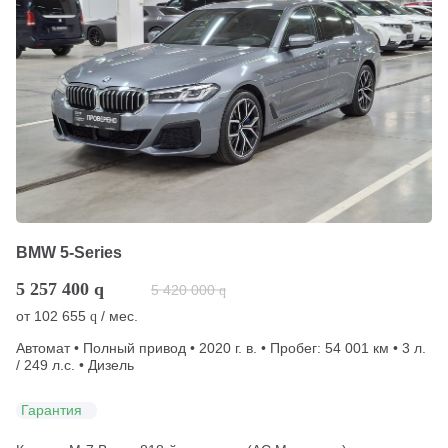
BMW 5-Series
5 257 400
q
5 420 000
q
от
102 655
/ мес.
q
Автомат • Полный привод • 2020 г. в. • Пробег: 54 001 км • 3 л.
/ 249 л.с. • Дизель
Гарантия