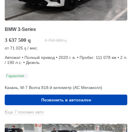
BMW 3-Series
3 637 500
q
3 750 000
q
от
71 025
/ мес.
q
Автомат • Полный привод • 2020 г. в. • Пробег: 111 078 км • 2 л.
/ 190 л.с. • Дизель
Гарантия
Казань, М-7 Волга 818-й километр (АС Мегамолл)
Позвонить в автосалон
Еще 7 похожих авто