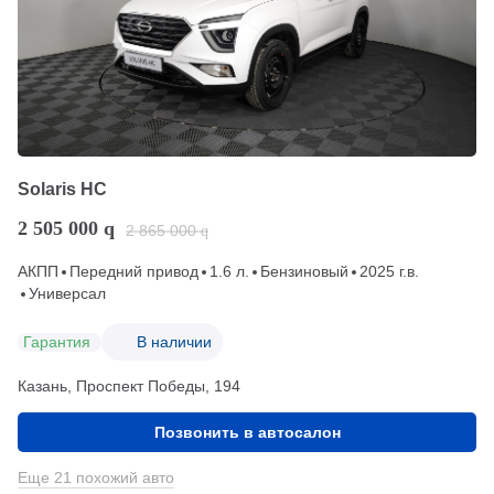
Solaris HC
2 505 000
q
2 865 000
q
АКПП
Передний привод
1.6 л.
Бензиновый
2025 г.в.
Универсал
Гарантия
В наличии
Казань, Проспект Победы, 194
Позвонить в автосалон
Еще 21 похожий авто