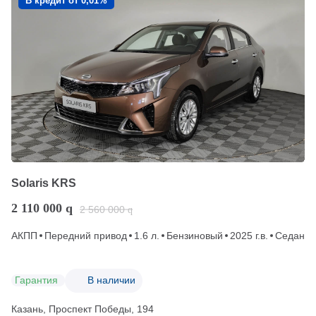
В кредит от 0,01%
Solaris KRS
2 110 000
q
2 560 000
q
АКПП
Передний привод
1.6 л.
Бензиновый
2025 г.в.
Седан
Гарантия
В наличии
Казань, Проспект Победы, 194