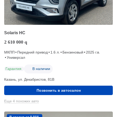
Solaris HC
2 610 000
q
МКПП
Передний привод
1.6 л.
Бензиновый
2025 г.в.
Универсал
Гарантия
В наличии
Казань, ул. Декабристов, 81В
Позвонить в автосалон
Еще 4 похожих авто