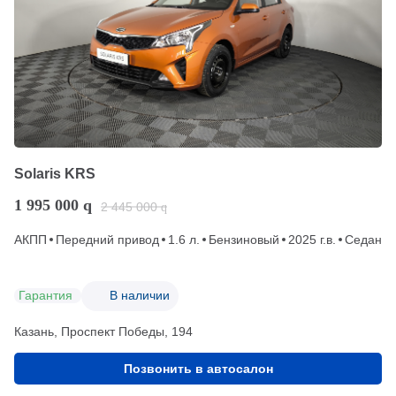
Solaris KRS
1 995 000
q
2 445 000
q
АКПП
Передний привод
1.6 л.
Бензиновый
2025 г.в.
Седан
Гарантия
В наличии
Казань, Проспект Победы, 194
Позвонить в автосалон