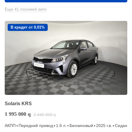
Еще 41 похожий авто
В кредит от 0,01%
Solaris KRS
1 995 000
q
2 445 000
q
АКПП
Передний привод
1.6 л.
Бензиновый
2025 г.в.
Седан