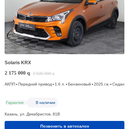
Solaris KRX
2 175 000
q
2 535 000
q
АКПП
Передний привод
1.6 л.
Бензиновый
2025 г.в.
Седан
Гарантия
В наличии
Казань, ул. Декабристов, 81В
Позвонить в автосалон