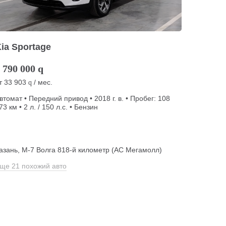
ia Sportage
 790 000
q
т
33 903
/ мес.
q
втомат • Передний привод • 2018 г. в. • Пробег: 108
73 км • 2 л. / 150 л.с. • Бензин
азань, М-7 Волга 818-й километр (АС Мегамолл)
ще 21 похожий авто