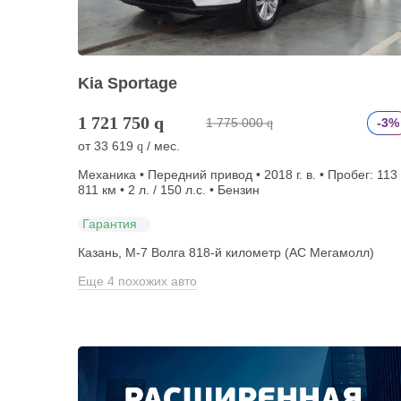
Kia Sportage
1 721 750
q
1 775 000
-3%
q
от
33 619
/ мес.
q
Механика • Передний привод • 2018 г. в. • Пробег: 113
811 км • 2 л. / 150 л.с. • Бензин
Гарантия
Казань, М-7 Волга 818-й километр (АС Мегамолл)
Еще 4 похожих авто