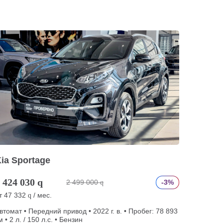
ia Sportage
 424 030
q
2 499 000
-3%
q
т
47 332
/ мес.
q
втомат • Передний привод • 2022 г. в. • Пробег: 78 893
м • 2 л. / 150 л.с. • Бензин