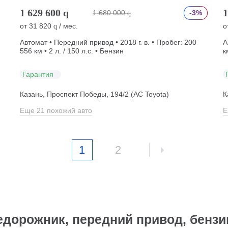
1 629 600
q
1
1 680 000
-3%
q
от
31 820
/ мес.
о
q
Автомат • Передний привод • 2018 г. в. • Пробег: 200
А
556 км • 2 л. / 150 л.с. • Бензин
к
Гарантия
Казань, Проспект Победы, 194/2 (АС Toyota)
К
Еще 21 похожий авто
Е
1
2
едорожник, передний привод, бенз