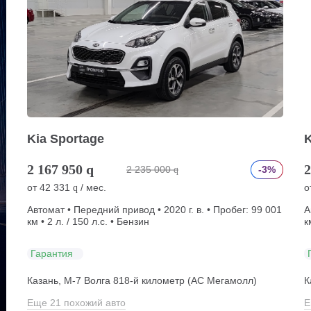
Kia Sportage
K
2 167 950
q
2
2 235 000
-3%
q
от
42 331
/ мес.
о
q
Автомат • Передний привод • 2020 г. в. • Пробег: 99 001
А
км • 2 л. / 150 л.с. • Бензин
к
Гарантия
Казань, М-7 Волга 818-й километр (АС Мегамолл)
К
Еще 21 похожий авто
Е