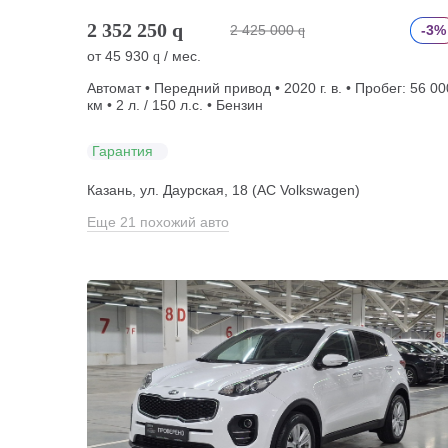
2 352 250
q
2 425 000
-3%
q
от
45 930
/ мес.
q
Автомат • Передний привод • 2020 г. в. • Пробег: 56 00
км • 2 л. / 150 л.с. • Бензин
Гарантия
Казань, ул. Даурская, 18 (АС Volkswagen)
Еще 21 похожий авто