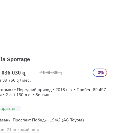
ia Sportage
 036 030
q
2 099 000
-3%
q
т
39 756
/ мес.
q
втомат • Передний привод • 2018 г. в. • Пробег: 89 497
м • 2 л. / 150 л.с. • Бензин
Гарантия
азань, Проспект Победы, 194/2 (АС Toyota)
ще 21 похожий авто