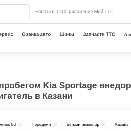
Работа в ТТС
Приложение Мой ТТС
сервис
Оценка авто
Шины
Запчасти ТТС
Ак
пробегом Kia Sportage внедо
игатель в Казани
ожник 5d
Передний
Бензин инжектор
Казань