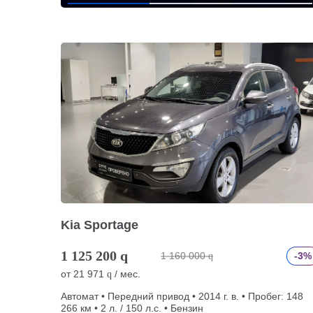
Kia Sportage
1 125 200
q
1 160 000
-3%
q
от
21 971
/ мес.
q
Автомат • Передний привод • 2014 г. в. • Пробег: 148
266 км • 2 л. / 150 л.с. • Бензин