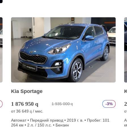
Kia Sportage
K
1 876 950
q
2
1 935 000
-3%
q
от
36 649
/ мес.
о
q
Автомат • Передний привод • 2019 г. в. • Пробег: 101
А
264 км • 2 л. / 150 л.с. • Бензин
к