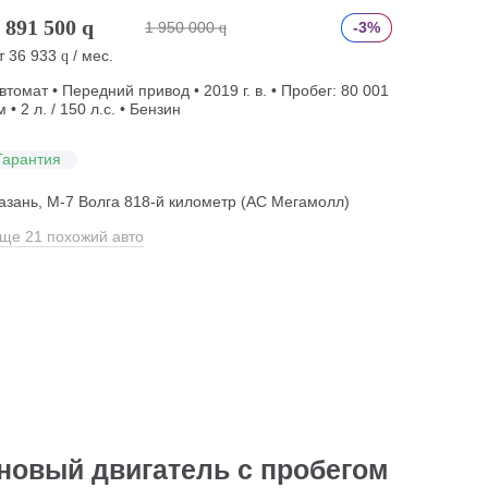
 891 500
q
1 950 000
-3%
q
т
36 933
/ мес.
q
втомат • Передний привод • 2019 г. в. • Пробег: 80 001
м • 2 л. / 150 л.с. • Бензин
Гарантия
азань, М-7 Волга 818-й километр (АС Мегамолл)
ще 21 похожий авто
иновый двигатель с пробегом