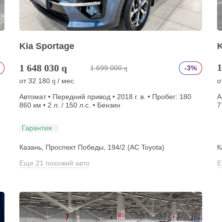
Kia Sportage
K
1
1 648 030
q
1 699 000
-3%
q
от
32 180
/ мес.
о
q
Автомат • Передний привод • 2018 г. в. • Пробег: 180
А
860 км • 2 л. / 150 л.с. • Бензин
7
Гарантия
Казань, Проспект Победы, 194/2 (АС Toyota)
К
Еще 21 похожий авто
Е