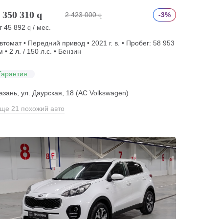
 350 310
q
2 423 000
-3%
q
т
45 892
/ мес.
q
втомат • Передний привод • 2021 г. в. • Пробег: 58 953
м • 2 л. / 150 л.с. • Бензин
Гарантия
азань, ул. Даурская, 18 (АС Volkswagen)
ще 21 похожий авто